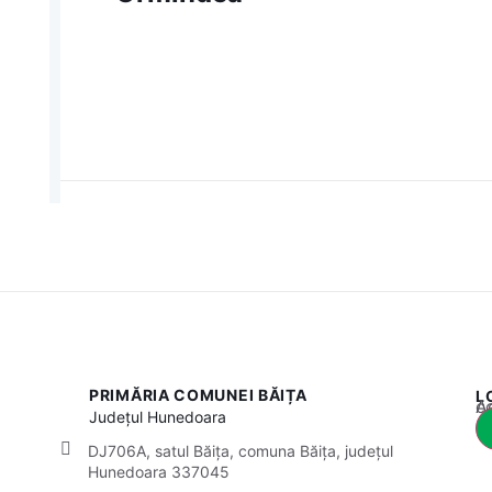
PRIMĂRIA COMUNEI BĂIȚA
L
Acest
Județul
Hunedoara
DJ706A, satul Băița, comuna Băița, județul
Hunedoara 337045