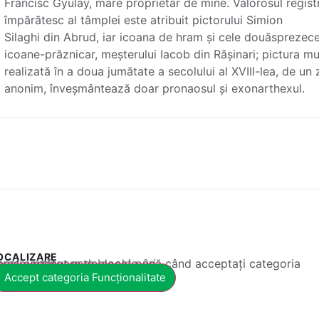
Francisc Gyulay, mare proprietar de mine. Valorosul regist
împărătesc al tâmplei este atribuit pictorului Simion
Silaghi din Abrud, iar icoana de hram și cele douăsprezec
icoane-prăznicar, meșterului Iacob din Rășinari; pictura mu
realizată în a doua jumătate a secolului al XVIII-lea, de un
anonim, înveșmântează doar pronaosul și exonarthexul.
OCALIZARE
 conținut este blocat până când acceptați categoria corespunzătoare de cookie-uri.
Accept categoria Funcționalitate