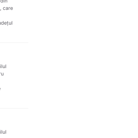
 din
, care
udețul
lul
ru
e
lul