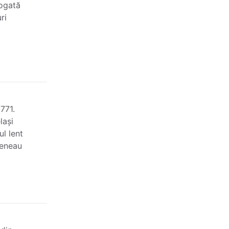
bogată
ri
1771.
lași
ul lent
veneau
e