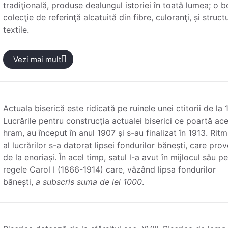
tradiţională, produse dealungul istoriei în toată lumea; o 
colecţie de referinţă alcatuită din fibre, culoranţi, și structu
textile.
Vezi mai mult
Actuala biserică este ridicată pe ruinele unei ctitorii de la 
Lucrările pentru construcția actualei biserici ce poartă ace
hram, au început în anul 1907 și s-au finalizat în 1913. Ritm
al lucrărilor s-a datorat lipsei fondurilor bănești, care pro
de la enoriași. În acel timp, satul l-a avut în mijlocul său p
regele Carol I (1866-1914) care, văzând lipsa fondurilor
bănești,
a subscris suma de lei 1000
.