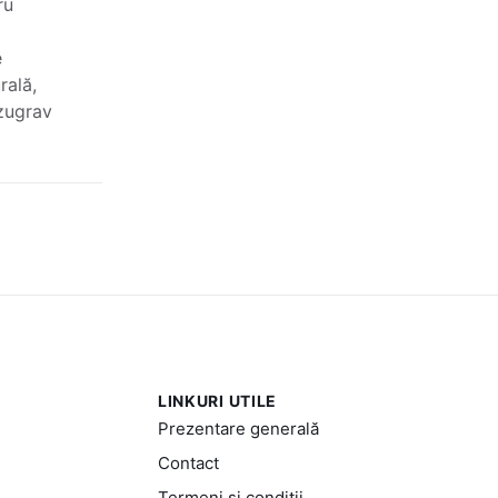
ru
e
rală,
 zugrav
LINKURI UTILE
Prezentare generală
Contact
Termeni și condiții