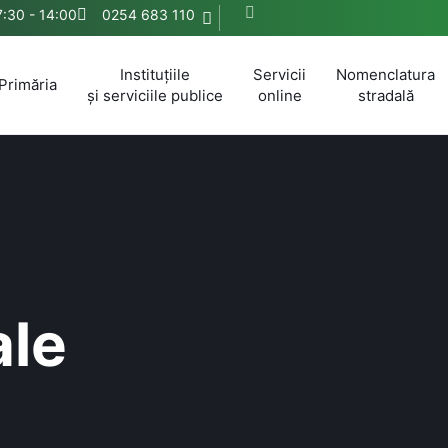
 7:30 - 14:00
0254 683 110
Instituțiile
Servicii
Nomenclatura
Primăria
și serviciile publice
online
stradală
ale