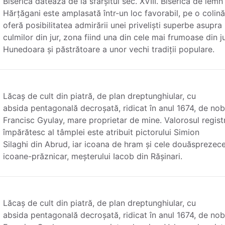
Biserica datează de la sfârșitul sec. XVIII. Biserica de lemn
Hărțăgani este amplasată într-un loc favorabil, pe o colină
oferă posibilitatea admirării unei priveliști superbe asupra
culmilor din jur, zona fiind una din cele mai frumoase din j
Hunedoara și păstrătoare a unor vechi tradiții populare.
Lăcaș de cult din piatră, de plan dreptunghiular, cu
absida pentagonală decroșată, ridicat în anul 1674, de nobi
Francisc Gyulay, mare proprietar de mine. Valorosul regist
împărătesc al tâmplei este atribuit pictorului Simion
Silaghi din Abrud, iar icoana de hram și cele douăsprezec
icoane-prăznicar, meșterului Iacob din Rășinari.
Lăcaș de cult din piatră, de plan dreptunghiular, cu
absida pentagonală decroșată, ridicat în anul 1674, de nobi