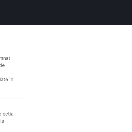
emnat
 de
,
late în
olecţia
ia