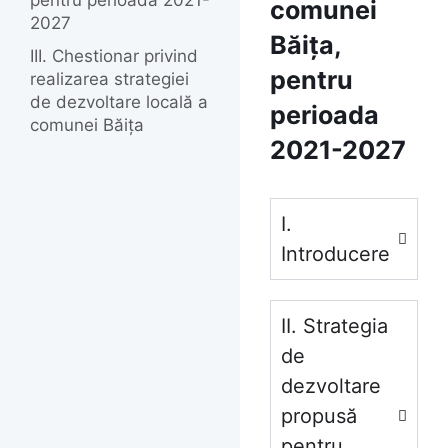
pentru perioada 2021-
comunei
2027
Băița,
III. Chestionar privind
pentru
realizarea strategiei
de dezvoltare locală a
perioada
comunei Băița
2021-2027
I.
Introducere
II. Strategia
de
dezvoltare
propusă
pentru